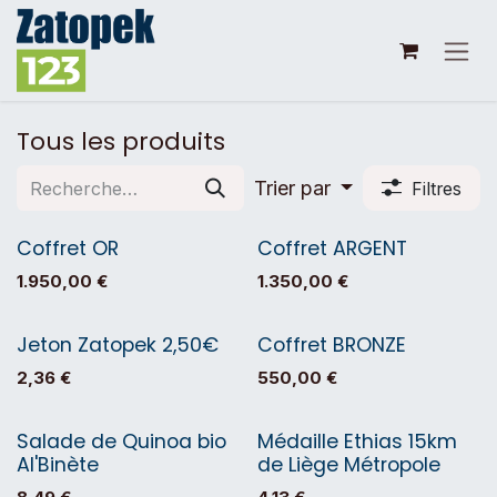
Se rendre au contenu
Tous les produits
Trier par
Filtres
Coffret OR
Coffret ARGENT
1.950,00
€
1.350,00
€
Jeton Zatopek 2,50€
Coffret BRONZE
2,36
€
550,00
€
Salade de Quinoa bio
Médaille Ethias 15km
Al'Binète
de Liège Métropole