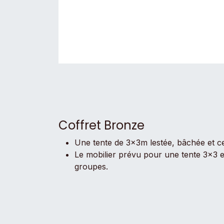
Coffret Bronze
Une tente de 3x3m lestée, bâchée et ce
Le mobilier prévu pour une tente 3x3 est
groupes.
Vous pouvez dupliquer votre commande 
salades de quinoa, magazines etc.