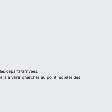
es départs/arrivées.
sera à venir chercher au point mobilier des
 : tables, bancs, jetons, médailles,