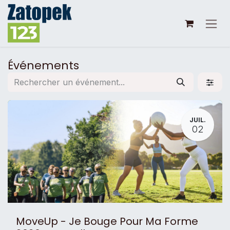
Se rendre au contenu
Événements
JUIL.
02
MoveUp - Je Bouge Pour Ma Forme