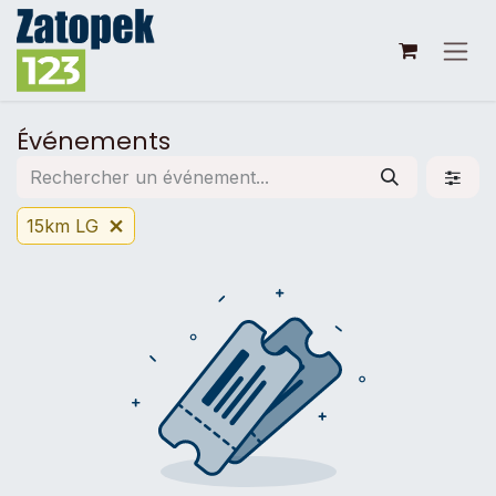
Se rendre au contenu
Événements
15km LG