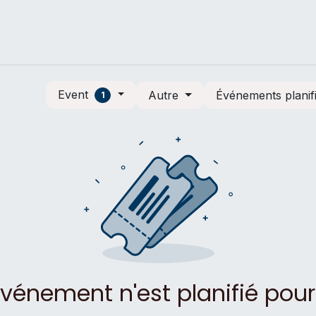
Semi de Liège
Ethias 15km de Liège Métropole
Event
Autre
Événements planif
1
énement n'est planifié pour 